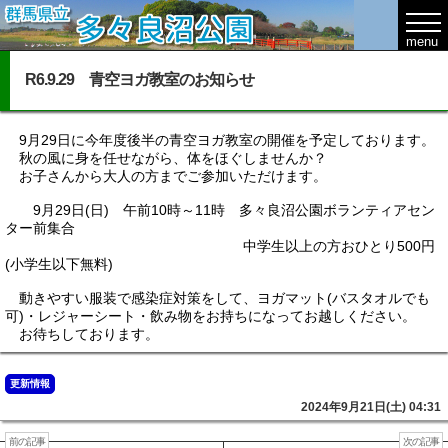
R6.9.29 青空ヨガ教室のお知らせ
9月29日に今年度後半の青空ヨガ教室の開催を予定しております。
秋の風に身を任せながら、体をほぐしませんか？
お子さんから大人の方までご参加いただけます。
9月29日(日) 午前10時～11時 多々良沼公園ボランティアセン
ター前集合
中学生以上の方おひとり500円
(小学生以下無料)
動きやすい服装で感染症対策をして、ヨガマット(バスタオルでも
可)・レジャーシート・飲み物をお持ちになってお越しください。
お待ちしております。
更新情報
2024年9月21日(土) 04:31
前の記事
次の記事