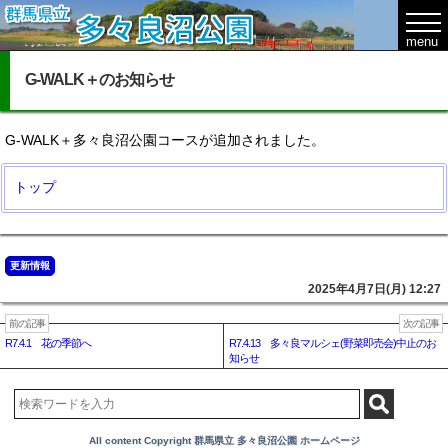
G-WALK＋のお知らせ
G-WALK＋多々良沼公園コースが追加されました。
トップ
更新情報
2025年4月7日(月) 12:27
前の記事
次の記事
R7.4.1 花の季節へ
R7.4.13 多々良マルシェ(野菜即売会)中止のお
知らせ
All content Copyright 群馬県立 多々良沼公園 ホームページ