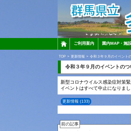
ご利用案内
園内MAP・施
TOP
>
更新情報
>
令和３年９月のイベント
令和３年９月のイベントのつ
新型コロナウイルス感染症対策緊
イベントはすべて中止になりまし
更新情報 (133)
前の記事