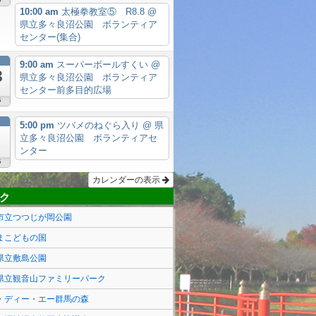
6
10:00 am
太極拳教室⑤ R8.8
@
県立多々良沼公園 ボランティア
センター(集合)
月
9:00 am
スーパーボールすくい
@
3
県立多々良沼公園 ボランティア
センター前多目的広場
6
月
5:00 pm
ツバメのねぐら入り
@ 県
立多々良沼公園 ボランティアセ
ンター
6
カレンダーの表示
ク
市立つつじが岡公園
まこどもの国
県立敷島公園
県立観音山ファミリーパーク
・ディー・エー群馬の森