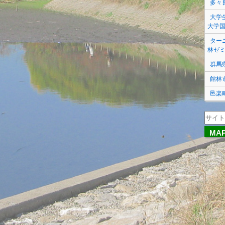
多々
大学
大学
ター
林ゼ
群馬
館林
邑楽
MA