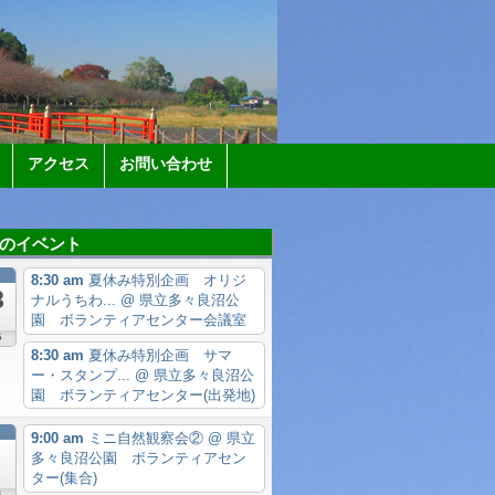
アクセス
お問い合わせ
のイベント
月
8:30 am
夏休み特別企画 オリジ
8
ナルうちわ...
@ 県立多々良沼公
園 ボランティアセンター会議室
6
8:30 am
夏休み特別企画 サマ
ー・スタンプ...
@ 県立多々良沼公
園 ボランティアセンター(出発地)
月
9:00 am
ミニ自然観察会②
@ 県立
多々良沼公園 ボランティアセン
ター(集合)