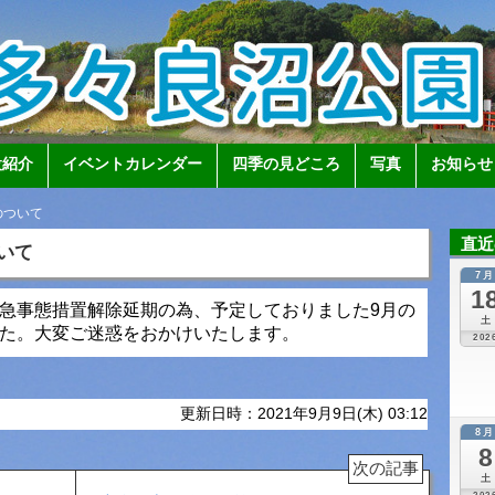
設紹介
イベントカレンダー
四季の見どころ
写真
お知らせ
のついて
直近
いて
7
1
急事態措置解除延期の為、予定しておりました9月の
土
た。大変ご迷惑をおかけいたします。
202
更新日時：2021年9月9日(木) 03:12
8
8
次の記事
土