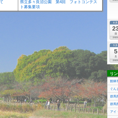
202
て
県立多々良沼公園 第4回 フォトコンテス
ト募集要項
8
2
日
202
9
5
土
202
リン
館林
ぐん
群馬
群馬
アイ