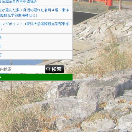
良沼城沼自然再生協議会
生が選んだ多々良沼の隠れた名所４選（東洋
国際観光学部東海林ゼミ）
ニングポイント（東洋大学国際観光学部東海
ミ）
県
市
町
P