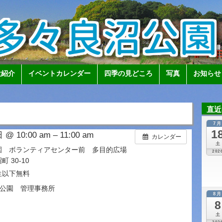
設紹介
イベントカレンダー
四季の見どころ
写真
お知らせ
直近
7
1
@ 10:00 am – 11:00 am
カレンダー
土
園 ボランティアセンター前 多目的広場
202
 30-10
生以下無料
公園 管理事務所
8
8
土