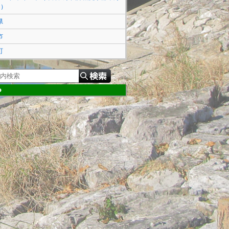
ミ）
県
市
町
P