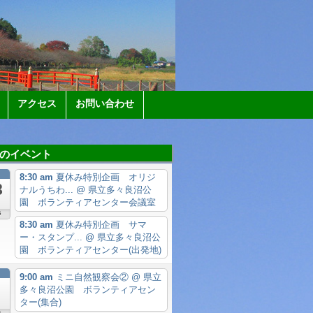
アクセス
お問い合わせ
のイベント
月
8:30 am
夏休み特別企画 オリジ
8
ナルうちわ...
@ 県立多々良沼公
園 ボランティアセンター会議室
6
8:30 am
夏休み特別企画 サマ
ー・スタンプ...
@ 県立多々良沼公
園 ボランティアセンター(出発地)
月
9:00 am
ミニ自然観察会②
@ 県立
多々良沼公園 ボランティアセン
ター(集合)