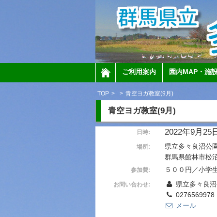
ご利用案内
園内MAP・施
TOP
>
>
青空ヨガ教室(9月)
青空ヨガ教室(9月)
2022年9月25日 
日時:
県立多々良沼公
場所:
群馬県館林市松沼町
５００円／小学
参加費:
県立多々良沼
お問い合わせ:
0276569978
メール