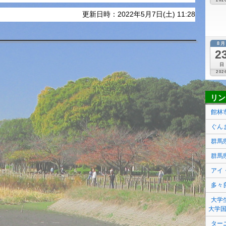
202
更新日時：2022年5月7日(土) 11:28
8
2
日
202
リン
館林
ぐん
群馬
群馬
アイ
多々
大学
大学
ター