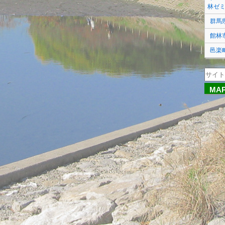
林ゼ
群馬
館林
邑楽
MA