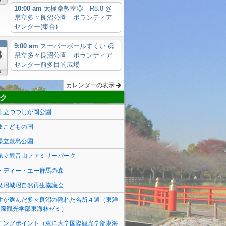
6
10:00 am
太極拳教室⑤ R8.8
@
県立多々良沼公園 ボランティア
センター(集合)
月
9:00 am
スーパーボールすくい
@
3
県立多々良沼公園 ボランティア
センター前多目的広場
6
カレンダーの表示
ク
市立つつじが岡公園
まこどもの国
県立敷島公園
県立観音山ファミリーパーク
・ディー・エー群馬の森
良沼城沼自然再生協議会
生が選んだ多々良沼の隠れた名所４選（東洋
国際観光学部東海林ゼミ）
ニングポイント（東洋大学国際観光学部東海